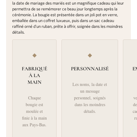
la date de mariage des mariés est un magnifique cadeau qui leur
permettra de se remémorer ce beau jour longtemps après la
cérémonie. La bougie est présentée dans un joli pot en verre,
emballée dans un coffret luxueux, puis dans un sac cadeau
raffiné orné d'un ruban, prête à offrir, soignée dans les moindres
détails.
◆
◆
FABRIQUÉ
PERSONNALISÉ
E
À LA
MAIN
Les noms, la date et
un message
Chaque
personnel, soignés
ve
bougie est
dans les moindres
de
moulée et
détails.
ca
finie à la main
r
aux Pays-Bas.