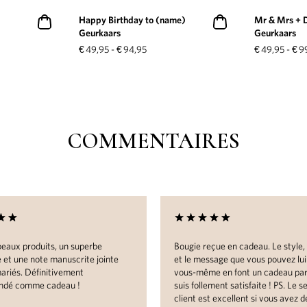
Happy Birthday to (name)
Mr & Mrs + 
Geurkaars
Geurkaars
€
49,95
-
€
94,95
€
49,95
-
€
9
COMMENTAIRES
eaux produits, un superbe
Bougie reçue en cadeau. Le style,
 et une note manuscrite jointe
et le message que vous pouvez lu
mariés. Définitivement
vous-même en font un cadeau parf
dé comme cadeau !
suis follement satisfaite ! PS. Le s
client est excellent si vous avez d