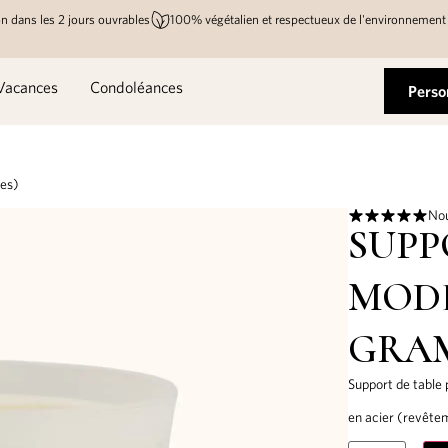
n dans les 2 jours ouvrables
100% végétalien et respectueux de l'environnement
Vacances
Condoléances
Perso
mes)
Nou
SUPP
MODE
GRA
Support de table
en acier (revête