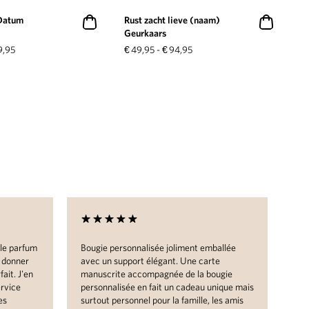
Datum
Rust zacht lieve (naam)
Geurkaars
9,95
€
49,95
-
€
94,95
 le parfum
Bougie personnalisée joliment emballée
J'a
i donner
avec un support élégant. Une carte
emb
ait. J'en
manuscrite accompagnée de la bougie
car
ervice
personnalisée en fait un cadeau unique mais
pei
es
surtout personnel pour la famille, les amis
pou