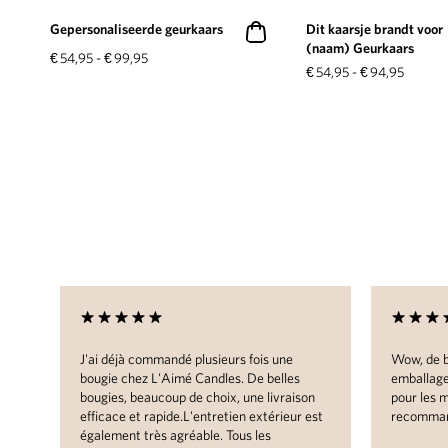
Gepersonaliseerde geurkaars
Dit kaarsje brandt voor
(naam) Geurkaars
€
54,95
-
€
99,95
€
54,95
-
€
94,95
J'ai déjà commandé plusieurs fois une
Wow, de b
bougie chez L'Aimé Candles. De belles
emballage
e
bougies, beaucoup de choix, une livraison
pour les 
 un
efficace et rapide.L'entretien extérieur est
recomman
au
également très agréable. Tous les