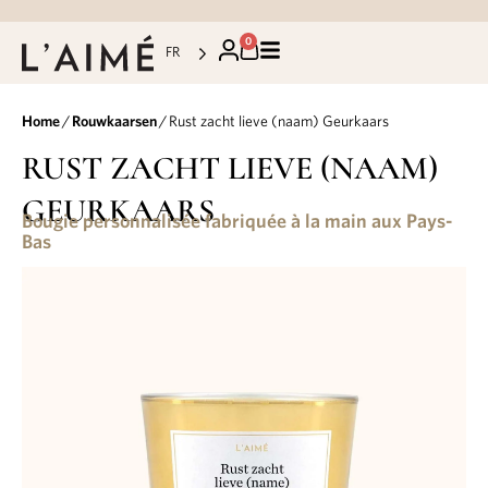
0
FR
Home
/
Rouwkaarsen
/ Rust zacht lieve (naam) Geurkaars
RUST ZACHT LIEVE (NAAM)
GEURKAARS
Bougie personnalisée fabriquée à la main aux Pays-
Bas