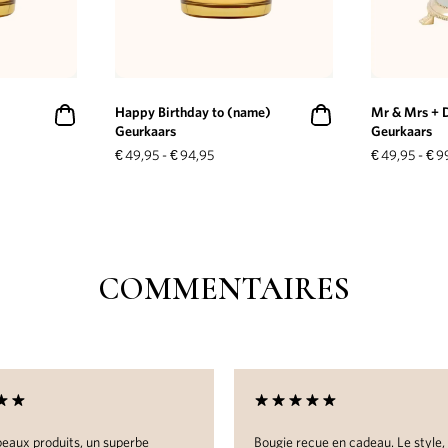
Happy Birthday to (name)
Mr & Mrs + 
Geurkaars
Geurkaars
€
49,95
-
€
94,95
€
49,95
-
€
9
COMMENTAIRES
eaux produits, un superbe
Bougie reçue en cadeau. Le style,