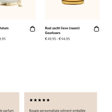
Datum
Rust zacht lieve (naam)
Geurkaars
9,95
€
49,95
-
€
94,95
 le parfum
Bougie personnalisée joliment emballée
J'a