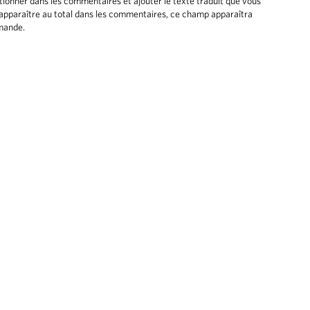
ntionner dans les commentaires et ajouter le texte traduit que vous
 apparaître au total dans les commentaires, ce champ apparaîtra
mmande.