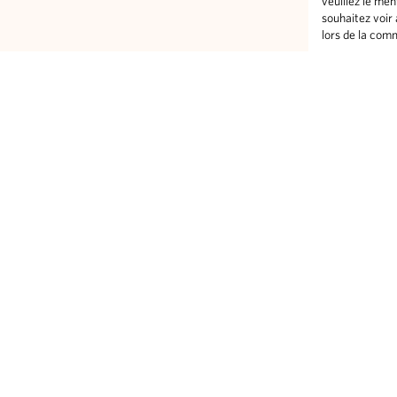
veuillez le me
souhaitez voir
lors de la co