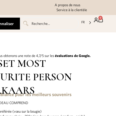
A propos de nous
Service à la clientèle
0
FR
nnaliser
s obtenons une note de 4,7/5 sur les
évaluations de Google.
SET MOST
URITE PERSON
RKAARS
biance pour les meilleurs souvenirs
ADEAU COMPREND
préférée (vœu sur la bougie)