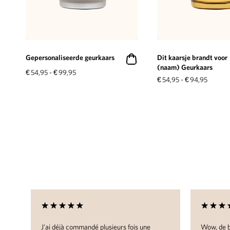
Gepersonaliseerde geurkaars
Dit kaarsje brandt voor
(naam) Geurkaars
€
54,95
-
€
99,95
€
54,95
-
€
94,95
J'ai déjà commandé plusieurs fois une
Wow, de b