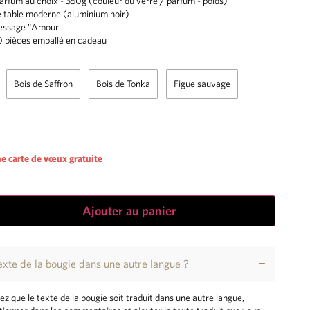
rfum au choix - 350g (couleur du verre / parfum - poids)
e table moderne (aluminium noir)
essage "Amour
0 pièces emballé en cadeau
Bois de Saffron
Bois de Tonka
Figue sauvage
e carte de vœux gratuite
Ajouter au panier
texte de la bougie dans une autre langue ?
ez que le texte de la bougie soit traduit dans une autre langue,