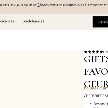
n dans les 2 jours ouvrables
100% végétalien et respectueux de l'environnement
Vacances
Condoléances
Perso
Nou
GIFT
FAVO
GEU
Bougies d'am
CE COFFRET C
Personne 