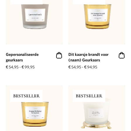
Gepersonaliseerde
Dit kaarsje brandt voor
geurkaars
(naam) Geurkaars
€
54,95
-
€
99,95
€
54,95
-
€
94,95
BESTSELLER
BESTSELLER