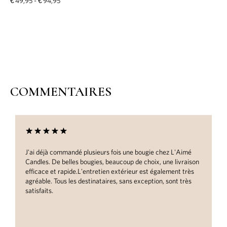
€
49,95
-
€
94,95
COMMENTAIRES
mé
Wow, de beaux produits, un superbe emballage et une note
ison
manuscrite jointe pour les mariés. Définitivement
rès
recommandé comme cadeau !
ès