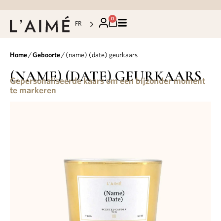
0
FR
Home
/
Geboorte
/ (name) (date) geurkaars
(NAME) (DATE) GEURKAARS
Gepersonaliseerde kaars om een bijzonder moment
te markeren