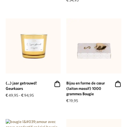
€
54,95
(...) jaar getrouwd!
Bijou en forme de cœur
Geurkaars
(laiton massif) 1000
grammes Bougie
€
49,95
-
€
94,95
€
19,95