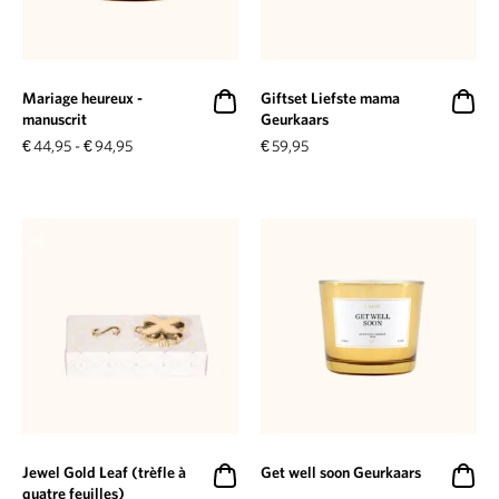
Mariage heureux -
Giftset Liefste mama
manuscrit
Geurkaars
€
44,95
-
€
94,95
€
59,95
Jewel Gold Leaf (trèfle à
Get well soon Geurkaars
quatre feuilles)