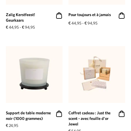
Zalig Kerstfeest!
Pour toujours et à jamais
Geurkaars
€
44,95
-
€
94,95
€
44,95
-
€
94,95
Support de table moderne
Coffret cadeau : Just the
noir (1000 grammes)
scent - avec feuille d'or
Jewel
€
24,95