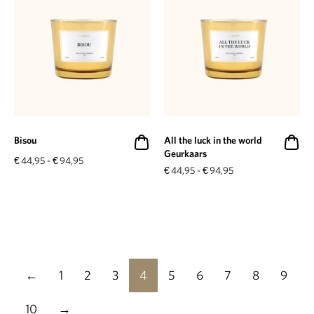
Bisou
All the luck in the world
Geurkaars
€
44,95
-
€
94,95
€
44,95
-
€
94,95
←
1
2
3
4
5
6
7
8
9
10
→