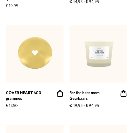
€
44,95
-
€
94,95
€
19,95
COVER HEART 600
For the best mom
grammes
Geurkaars
€
17,50
€
49,95
-
€
94,95