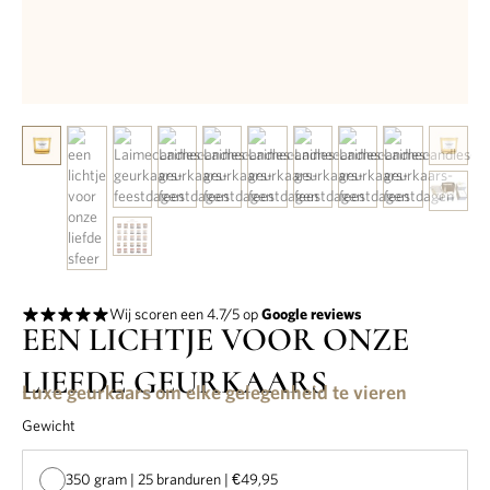
Wij scoren een 4.7/5 op
Google reviews
EEN LICHTJE VOOR ONZE
LIEFDE GEURKAARS
Luxe geurkaars om elke gelegenheid te vieren
Gewicht
350 gram | 25 branduren | €49,95