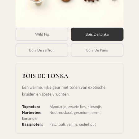
Wild Fig
Bois De tonka
Bois De saffron
Bois De Paris
BOIS DE TONKA
Een warme, rijke geur met tonen van exotische
kruiden en zoete vruchten.
Topnoten:
Mandarijn, zwarte bes, steranjis
Hartnoten:
Nootmuskaat, geranium, elemi,
koriander
Basisnoten:
Patchouli, vanille, cederhout