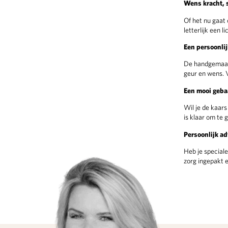
Wens kracht, s
Of het nu gaat
letterlijk een l
Een persoonli
De handgemaa
geur en wens. 
Een mooi gebaa
Wil je de kaar
is klaar om te 
Persoonlijk ad
Heb je speciale
zorg ingepakt 