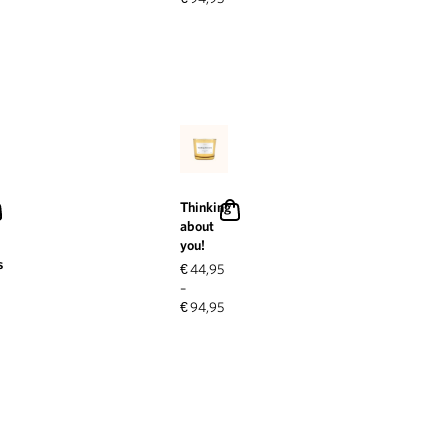
Thinking
about
you!
s
€
44,95
–
€
94,95