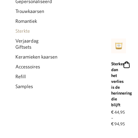
Gepersonaliseerd
Trouwkaarsen
Romantiek
Sterkte
Verjaardag
Giftsets
Keramieken kaarsen
Sterker
Accessoires
dan
het
Refill
verlies
Samples
is de
herinnering
die
blijft
€
44,95
–
€
94,95