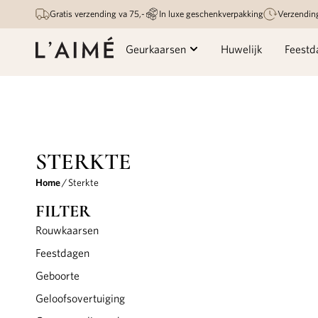
Gratis verzending va 75,-
In luxe geschenkverpakking
Verzendin
Geurkaarsen
Huwelijk
Feestd
STERKTE
Home
/ Sterkte
FILTER
Rouwkaarsen
Feestdagen
Geboorte
Geloofsovertuiging