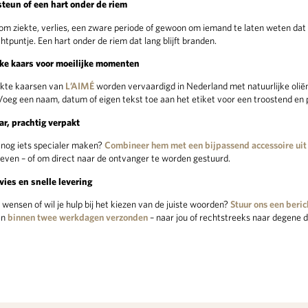
teun of een hart onder de riem
 om ziekte, verlies, een zware periode of gewoon om iemand te laten weten dat 
ichtpuntje. Een hart onder de riem dat lang blijft branden.
jke kaars voor moeilijke momenten
kte kaarsen van
L’AIMÉ
worden vervaardigd in Nederland met natuurlijke oliën
Voeg een naam, datum of eigen tekst toe aan het etiket voor een troostend en 
r, prachtig verpakt
s nog iets specialer maken?
Combineer hem met een bijpassend accessoire uit 
geven – of om direct naar de ontvanger te worden gestuurd.
vies en snelle levering
 wensen of wil je hulp bij het kiezen van de juiste woorden?
Stuur ons een berich
en
binnen twee werkdagen verzonden
– naar jou of rechtstreeks naar degene di