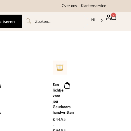
Over ons
Klantenservice
0
NL
aliseren
Een
lichtje
voor
jou
Geurkaars-
s
handwritten
€
44,95
–
€
94,95