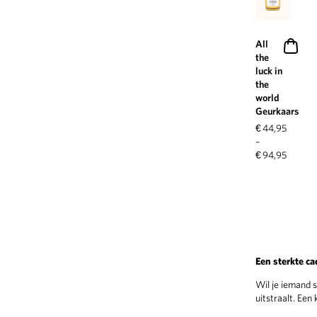
All
the
luck in
the
world
Geurkaars
€
44,95
–
€
94,95
Een sterkte ca
Wil je iemand 
uitstraalt. Een