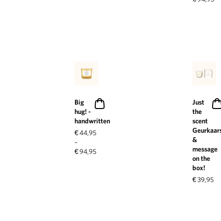
Big
Just
hug! -
the
handwritten
scent
Geurkaar
€
44,95
&
–
message
€
94,95
on the
box!
€
39,95