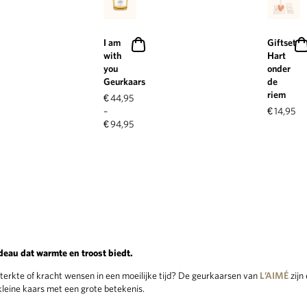
I am
Giftset
with
Hart
you
onder
Geurkaars
de
riem
€
44,95
–
€
14,95
€
94,95
deau dat warmte en troost biedt.
sterkte of kracht wensen in een moeilijke tijd? De geurkaarsen van
L’AIMÉ
zijn
 kleine kaars met een grote betekenis.