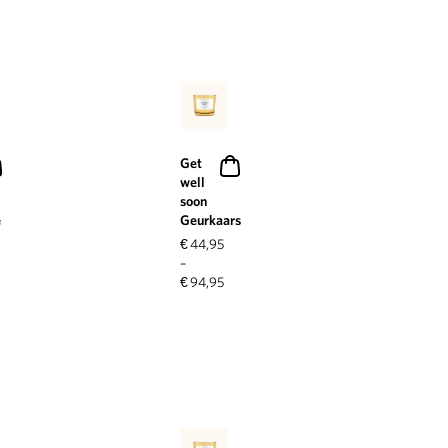
Get
well
soon
e
Geurkaars
€
44,95
–
€
94,95