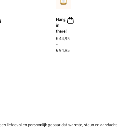
Hang
in
there!
€
44,95
–
€
94,95
 een liefdevol en persoonlijk gebaar dat warmte, steun en aandacht