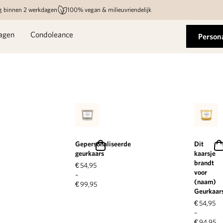
g binnen 2 werkdagen
100% vegan & milieuvriendelijk
agen
Condoleance
Person
Gepersonaliseerde
Dit
geurkaars
kaarsje
brandt
€
54,95
voor
–
(naam)
€
99,95
Geurkaar
€
54,95
–
€
94,95