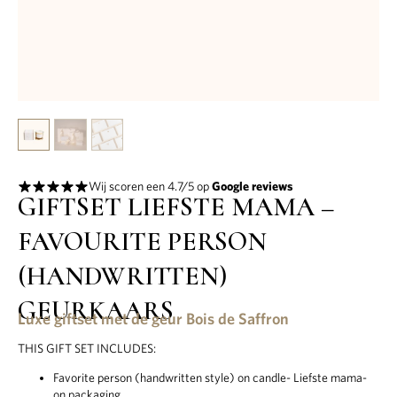
Wij scoren een 4.7/5 op
Google reviews
GIFTSET LIEFSTE MAMA –
FAVOURITE PERSON
(HANDWRITTEN)
GEURKAARS
Luxe giftset met de geur Bois de Saffron
THIS GIFT SET INCLUDES:
Favorite person (handwritten style) on candle- Liefste mama-
on packaging