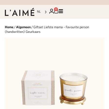
0
NL
Home
/
Algemeen
/ Giftset Liefste mama – Favourite person
(handwritten) Geurkaars