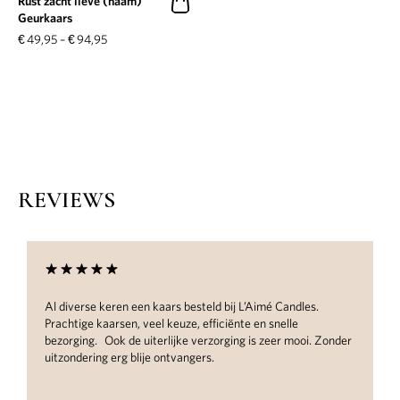
Rust zacht lieve (naam)
Geurkaars
€
49,95
–
€
94,95
REVIEWS
ld bij L’Aimé Candles.
Wow, prachtige producten, geweldig v
ficiënte en snelle
handgeschreven notitie erbij voor het 
zorging is zeer mooi. Zonder
te raden als kado!
.