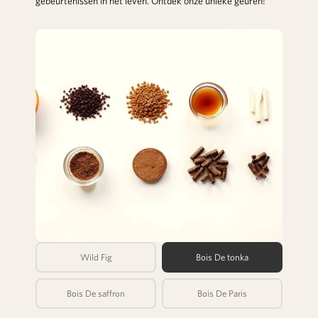
gebeurtenissen in het leven. Ontdek onze unieke geuren!
Wild Fig
Bois De tonka
Bois De saffron
Bois De Paris