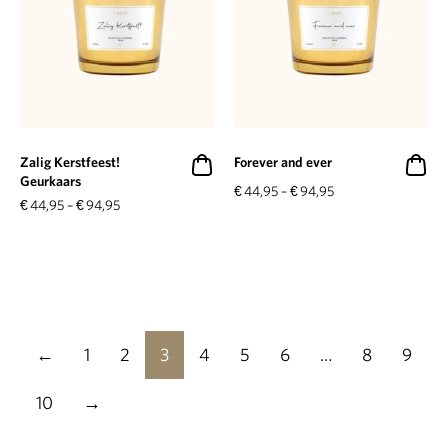
Zalig Kerstfeest!
Forever and ever
Geurkaars
€
44,95
–
€
94,95
€
44,95
–
€
94,95
←
1
2
3
4
5
6
…
8
9
10
→