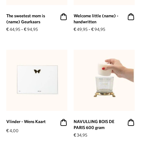
The sweetest mom is
Welcome little (name) -
(name) Geurkaars
handwritten
€
44,95
–
€
94,95
€
49,95
–
€
94,95
Vlinder - Wens Kaart
NAVULLING BOIS DE
PARIS 600 gram
€
4,00
€
34,95