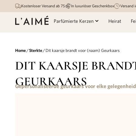
Kostenloser Versand ab 75
In luxuriöser Geschenkbox
Versand 
Parfümierte Kerzen
Heirat
Fe
Home
/
Sterkte
/ Dit kaarsje brandt voor (naam) Geurkaars
DIT KAARSJE BRAND
GEURKAARS
Gepersonaliseerde geurkaars voor elke gelegenheid