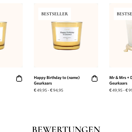
BESTSELLER
BESTS
Happy Birthday to (name)
Mr & Mrs + 
Geurkaars
Geurkaars
€
49,95
-
€
94,95
€
49,95
-
€
9
BEWERTUNGEN