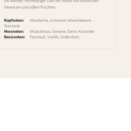
Ein warmer, reichhaltiger Duft mit Noten von exotischen
Gewürzen und süßen Früchten.
Kopfnoten:
Mandarine, schwarze Johannisbeere,
Sternanis
Herznoten:
Muskatnuss, Geranie, Elemi, Koriander
Basisnoten:
Patchouli, Vanille, Zedernholz