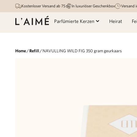
Kostenloser Versand ab 75
In luxuriöser Geschenkbox
Versand 
Parfümierte Kerzen
Heirat
Fe
Home
/
Refill
/ NAVULLING WILD FIG 350 gram geurkaars