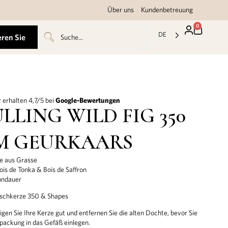
Über uns
Kundenbetreuung
0
DE
eren Sie
 erhalten 4,7/5 bei
Google-Bewertungen
LLING WILD FIG 350
M GEURKAARS
e aus Grasse
ois de Tonka & Bois de Saffron
nndauer
nschkerze 350 & Shapes
en Sie Ihre Kerze gut und entfernen Sie die alten Dochte, bevor Sie
lpackung in das Gefäß einlegen.