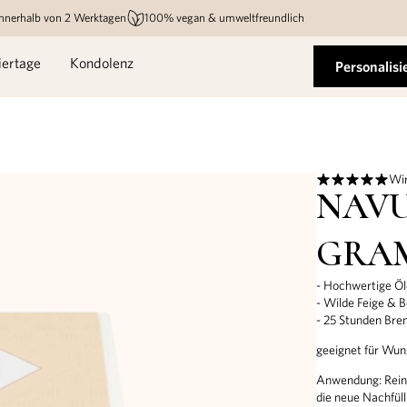
innerhalb von 2 Werktagen
100% vegan & umweltfreundlich
iertage
Kondolenz
Personalisi
Wir
NAVU
GRA
- Hochwertige Öl
- Wilde Feige & B
- 25 Stunden Bre
geeignet für Wu
Anwendung: Reinig
die neue Nachfül