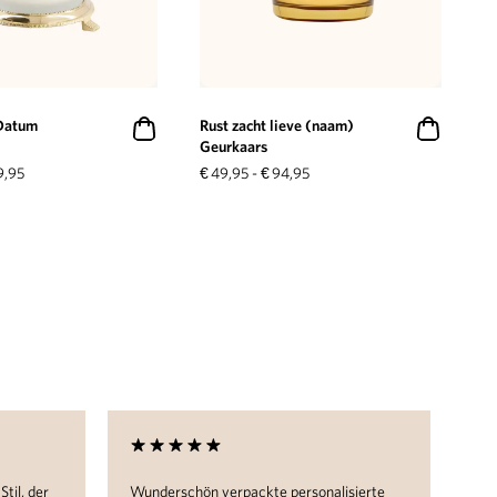
Datum
Rust zacht lieve (naam)
Geurkaars
9,95
€
49,95
-
€
94,95
til, der
Wunderschön verpackte personalisierte
Ich